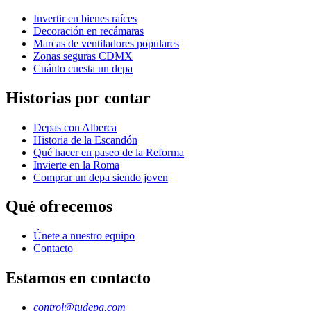
Invertir en bienes raíces
Decoración en recámaras
Marcas de ventiladores populares
Zonas seguras CDMX
Cuánto cuesta un depa
Historias por contar
Depas con Alberca
Historia de la Escandón
Qué hacer en paseo de la Reforma
Invierte en la Roma
Comprar un depa siendo joven
Qué ofrecemos
Únete a nuestro equipo
Contacto
Estamos en contacto
control@tudepa.com