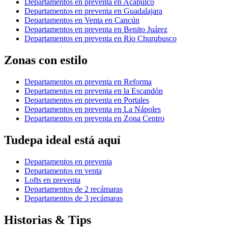
Departamentos en preventa en Acapulco
Departamentos en preventa en Guadalajara
Departamentos en Venta en Cancún
Departamentos en preventa en Benito Juárez
Departamentos en preventa en Rio Churubusco
Zonas con estilo
Departamentos en preventa en Reforma
Departamentos en preventa en la Escandón
Departamentos en preventa en Portales
Departamentos en preventa en La Nápoles
Departamentos en preventa en Zona Centro
Tudepa ideal está aquí
Departamentos en preventa
Departamentos en venta
Lofts en preventa
Departamentos de 2 recámaras
Departamentos de 3 recámaras
Historias & Tips