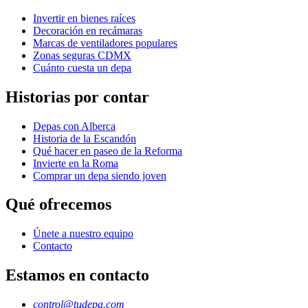
Invertir en bienes raíces
Decoración en recámaras
Marcas de ventiladores populares
Zonas seguras CDMX
Cuánto cuesta un depa
Historias por contar
Depas con Alberca
Historia de la Escandón
Qué hacer en paseo de la Reforma
Invierte en la Roma
Comprar un depa siendo joven
Qué ofrecemos
Únete a nuestro equipo
Contacto
Estamos en contacto
control@tudepa.com