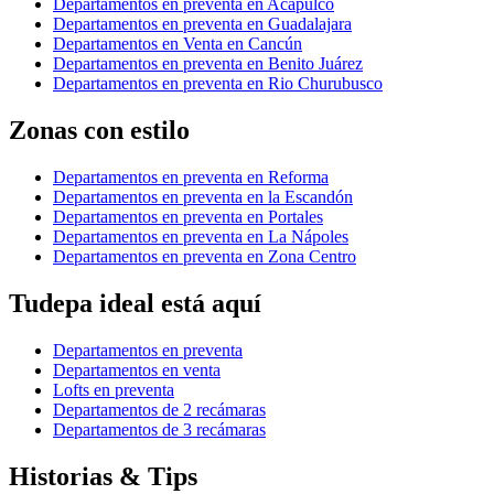
Departamentos en preventa en Acapulco
Departamentos en preventa en Guadalajara
Departamentos en Venta en Cancún
Departamentos en preventa en Benito Juárez
Departamentos en preventa en Rio Churubusco
Zonas con estilo
Departamentos en preventa en Reforma
Departamentos en preventa en la Escandón
Departamentos en preventa en Portales
Departamentos en preventa en La Nápoles
Departamentos en preventa en Zona Centro
Tudepa ideal está aquí
Departamentos en preventa
Departamentos en venta
Lofts en preventa
Departamentos de 2 recámaras
Departamentos de 3 recámaras
Historias & Tips