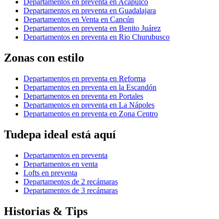
Departamentos en preventa en Acapulco
Departamentos en preventa en Guadalajara
Departamentos en Venta en Cancún
Departamentos en preventa en Benito Juárez
Departamentos en preventa en Rio Churubusco
Zonas con estilo
Departamentos en preventa en Reforma
Departamentos en preventa en la Escandón
Departamentos en preventa en Portales
Departamentos en preventa en La Nápoles
Departamentos en preventa en Zona Centro
Tudepa ideal está aquí
Departamentos en preventa
Departamentos en venta
Lofts en preventa
Departamentos de 2 recámaras
Departamentos de 3 recámaras
Historias & Tips