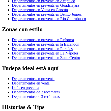
Departamentos en preventa en Acapulco
Departamentos en preventa en Guadalajara
Departamentos en Venta en Cancún
Departamentos en preventa en Benito Juárez
Departamentos en preventa en Rio Churubusco
Zonas con estilo
Departamentos en preventa en Reforma
Departamentos en preventa en la Escandón
Departamentos en preventa en Portales
Departamentos en preventa en La Nápoles
Departamentos en preventa en Zona Centro
Tudepa ideal está aquí
Departamentos en preventa
Departamentos en venta
Lofts en preventa
Departamentos de 2 recámaras
Departamentos de 3 recámaras
Historias & Tips