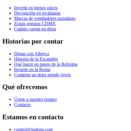
Invertir en bienes raíces
Decoración en recámaras
Marcas de ventiladores populares
Zonas seguras CDMX
Cuánto cuesta un depa
Historias por contar
Depas con Alberca
Historia de la Escandón
Qué hacer en paseo de la Reforma
Invierte en la Roma
Comprar un depa siendo joven
Qué ofrecemos
Únete a nuestro equipo
Contacto
Estamos en contacto
control@tudepa.com