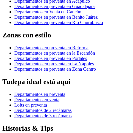
Departamentos en preventa en Acapulco
Departamentos en preventa en Guadalajara
Departamentos en Venta en Cancún
Departamentos en preventa en Benito Juárez
Departamentos en preventa en Rio Churubusco
Zonas con estilo
Departamentos en preventa en Reforma
Departamentos en preventa en la Escandón
Departamentos en preventa en Portales
Departamentos en preventa en La Nápoles
Departamentos en preventa en Zona Centro
Tudepa ideal está aquí
Departamentos en preventa
Departamentos en venta
Lofts en preventa
Departamentos de 2 recámaras
Departamentos de 3 recámaras
Historias & Tips