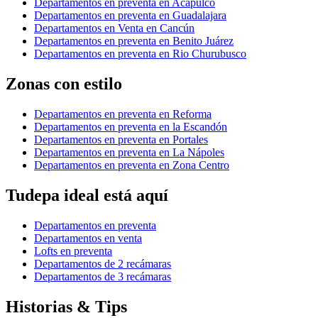
Departamentos en preventa en Acapulco
Departamentos en preventa en Guadalajara
Departamentos en Venta en Cancún
Departamentos en preventa en Benito Juárez
Departamentos en preventa en Rio Churubusco
Zonas con estilo
Departamentos en preventa en Reforma
Departamentos en preventa en la Escandón
Departamentos en preventa en Portales
Departamentos en preventa en La Nápoles
Departamentos en preventa en Zona Centro
Tudepa ideal está aquí
Departamentos en preventa
Departamentos en venta
Lofts en preventa
Departamentos de 2 recámaras
Departamentos de 3 recámaras
Historias & Tips