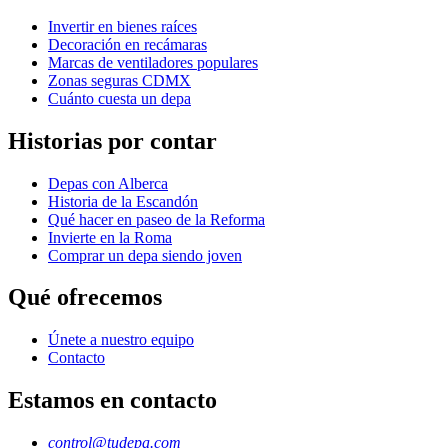
Invertir en bienes raíces
Decoración en recámaras
Marcas de ventiladores populares
Zonas seguras CDMX
Cuánto cuesta un depa
Historias por contar
Depas con Alberca
Historia de la Escandón
Qué hacer en paseo de la Reforma
Invierte en la Roma
Comprar un depa siendo joven
Qué ofrecemos
Únete a nuestro equipo
Contacto
Estamos en contacto
control@tudepa.com