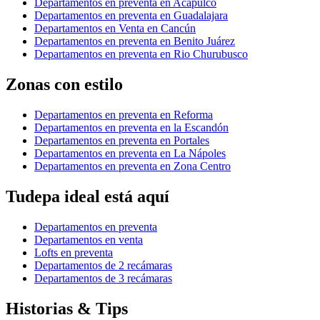
Departamentos en preventa en Acapulco
Departamentos en preventa en Guadalajara
Departamentos en Venta en Cancún
Departamentos en preventa en Benito Juárez
Departamentos en preventa en Rio Churubusco
Zonas con estilo
Departamentos en preventa en Reforma
Departamentos en preventa en la Escandón
Departamentos en preventa en Portales
Departamentos en preventa en La Nápoles
Departamentos en preventa en Zona Centro
Tudepa ideal está aquí
Departamentos en preventa
Departamentos en venta
Lofts en preventa
Departamentos de 2 recámaras
Departamentos de 3 recámaras
Historias & Tips