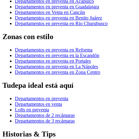
Departamentos en preventa en Acapulco
Departamentos en preventa en Guadalajara
Departamentos en Venta en Cancún
Departamentos en preventa en Benito Juárez
Departamentos en preventa en Rio Churubusco
Zonas con estilo
Departamentos en preventa en Reforma
Departamentos en preventa en la Escandón
Departamentos en preventa en Portales
Departamentos en preventa en La Nápoles
Departamentos en preventa en Zona Centro
Tudepa ideal está aquí
Departamentos en preventa
Departamentos en venta
Lofts en preventa
Departamentos de 2 recámaras
Departamentos de 3 recámaras
Historias & Tips