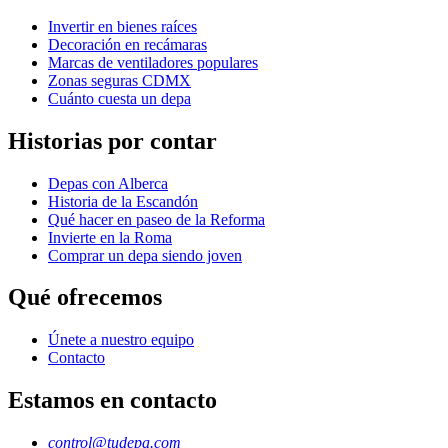
Invertir en bienes raíces
Decoración en recámaras
Marcas de ventiladores populares
Zonas seguras CDMX
Cuánto cuesta un depa
Historias por contar
Depas con Alberca
Historia de la Escandón
Qué hacer en paseo de la Reforma
Invierte en la Roma
Comprar un depa siendo joven
Qué ofrecemos
Únete a nuestro equipo
Contacto
Estamos en contacto
control@tudepa.com