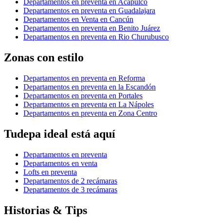
Departamentos en preventa en Acapulco
Departamentos en preventa en Guadalajara
Departamentos en Venta en Cancún
Departamentos en preventa en Benito Juárez
Departamentos en preventa en Rio Churubusco
Zonas con estilo
Departamentos en preventa en Reforma
Departamentos en preventa en la Escandón
Departamentos en preventa en Portales
Departamentos en preventa en La Nápoles
Departamentos en preventa en Zona Centro
Tudepa ideal está aquí
Departamentos en preventa
Departamentos en venta
Lofts en preventa
Departamentos de 2 recámaras
Departamentos de 3 recámaras
Historias & Tips