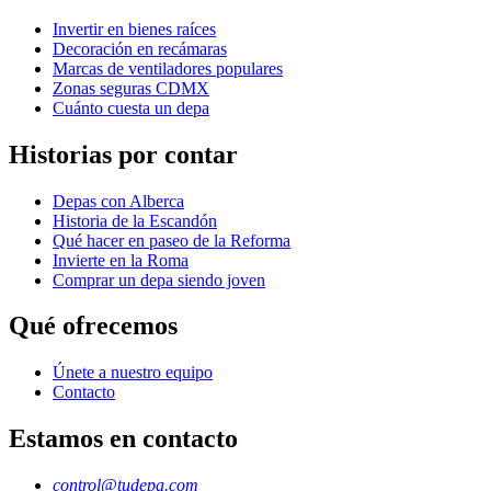
Invertir en bienes raíces
Decoración en recámaras
Marcas de ventiladores populares
Zonas seguras CDMX
Cuánto cuesta un depa
Historias por contar
Depas con Alberca
Historia de la Escandón
Qué hacer en paseo de la Reforma
Invierte en la Roma
Comprar un depa siendo joven
Qué ofrecemos
Únete a nuestro equipo
Contacto
Estamos en contacto
control@tudepa.com