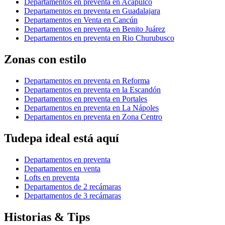
Departamentos en preventa en Acapulco
Departamentos en preventa en Guadalajara
Departamentos en Venta en Cancún
Departamentos en preventa en Benito Juárez
Departamentos en preventa en Rio Churubusco
Zonas con estilo
Departamentos en preventa en Reforma
Departamentos en preventa en la Escandón
Departamentos en preventa en Portales
Departamentos en preventa en La Nápoles
Departamentos en preventa en Zona Centro
Tudepa ideal está aquí
Departamentos en preventa
Departamentos en venta
Lofts en preventa
Departamentos de 2 recámaras
Departamentos de 3 recámaras
Historias & Tips