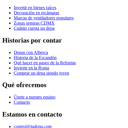
Invertir en bienes raíces
Decoración en recámaras
Marcas de ventiladores populares
Zonas seguras CDMX
Cuánto cuesta un depa
Historias por contar
Depas con Alberca
Historia de la Escandón
Qué hacer en paseo de la Reforma
Invierte en la Roma
Comprar un depa siendo joven
Qué ofrecemos
Únete a nuestro equipo
Contacto
Estamos en contacto
control@tudepa.com