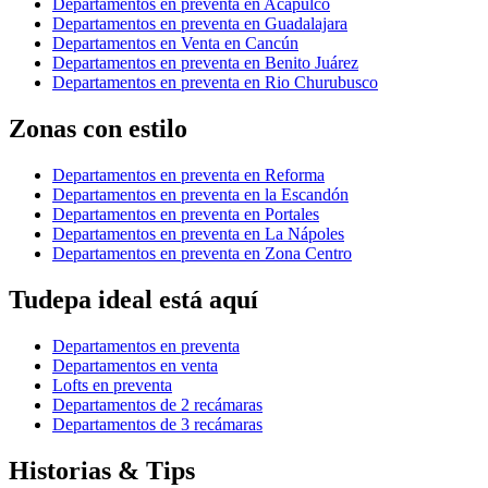
Departamentos en preventa en Acapulco
Departamentos en preventa en Guadalajara
Departamentos en Venta en Cancún
Departamentos en preventa en Benito Juárez
Departamentos en preventa en Rio Churubusco
Zonas con estilo
Departamentos en preventa en Reforma
Departamentos en preventa en la Escandón
Departamentos en preventa en Portales
Departamentos en preventa en La Nápoles
Departamentos en preventa en Zona Centro
Tudepa ideal está aquí
Departamentos en preventa
Departamentos en venta
Lofts en preventa
Departamentos de 2 recámaras
Departamentos de 3 recámaras
Historias & Tips