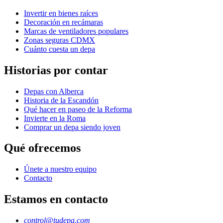
Invertir en bienes raíces
Decoración en recámaras
Marcas de ventiladores populares
Zonas seguras CDMX
Cuánto cuesta un depa
Historias por contar
Depas con Alberca
Historia de la Escandón
Qué hacer en paseo de la Reforma
Invierte en la Roma
Comprar un depa siendo joven
Qué ofrecemos
Únete a nuestro equipo
Contacto
Estamos en contacto
control@tudepa.com